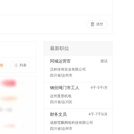
清空
最新职位
同城运营官
面议
细
列表
汉杯传琦实业有限公司
四川省/达州市
钢丝绳门市工人
4千-5千/月
达州显昱机电
四川省/达川区
财务文员
4千-7千5/月
成都雪飘网络科技有限公司
四川省/达州市