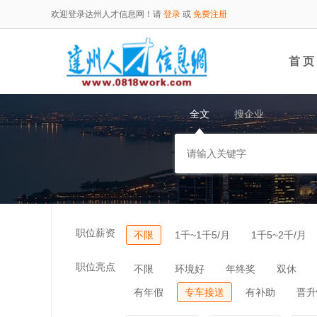
欢迎登录达州人才信息网！请
登录
或
免费注册
首 页
全文
搜企业
职位薪资
不限
1千~1千5/月
1千5~2千/月
职位亮点
不限
环境好
年终奖
双休
有年假
专车接送
有补助
晋升