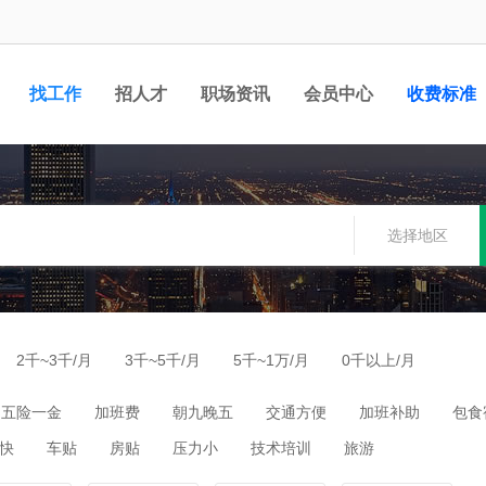
找工作
招人才
职场资讯
会员中心
收费标准
选择地区
2千~3千/月
3千~5千/月
5千~1万/月
0千以上/月
五险一金
加班费
朝九晚五
交通方便
加班补助
包食
快
车贴
房贴
压力小
技术培训
旅游