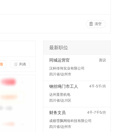
清空
最新职位
同城运营官
面议
细
列表
汉杯传琦实业有限公司
四川省/达州市
钢丝绳门市工人
4千-5千/月
达州显昱机电
四川省/达川区
财务文员
4千-7千5/月
成都雪飘网络科技有限公司
四川省/达州市