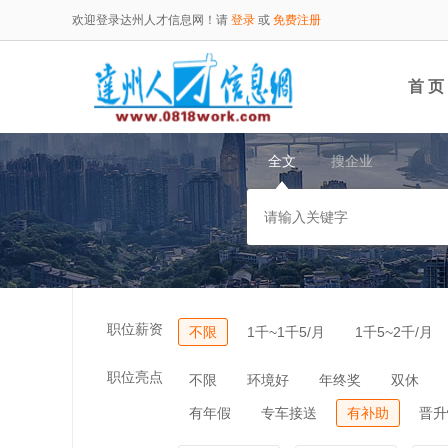
欢迎登录达州人才信息网！请
登录
或
免费注册
首 页
全文
搜企业
职位薪资
不限
1千~1千5/月
1千5~2千/月
职位亮点
不限
环境好
年终奖
双休
有年假
专车接送
有补助
晋升