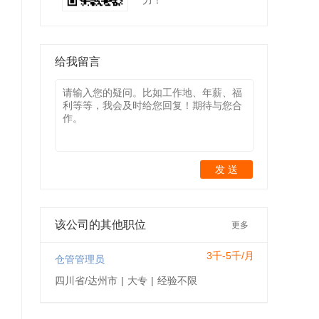
力！
给我留言
发 送
该公司的其他职位
更多
3千-5千/月
仓管管理员
四川省/达州市
|
大专
|
经验不限