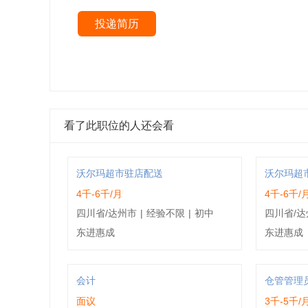
投递简历
看了此职位的人还会看
沃尔玛超市驻店配送
沃尔玛超
4千-6千/月
4千-6千/
四川省/达州市
|
经验不限
|
初中
四川省/达
东进惠成
东进惠成
会计
仓管管理
面议
3千-5千/