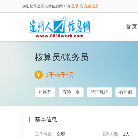
欢迎登录达州人才信息网！请
登录
或
免费注册
首 页
核算员/账务员
3千-5千/月
年终奖
五险一金
管理规范
有年假
基本信息
工作性质
全职
招聘人数
1人