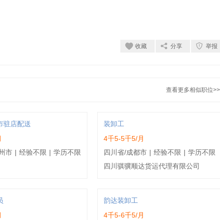
收藏
分享
举报
查看更多相似职位>>
市驻店配送
装卸工
月
4千5-5千5/月
州市
|
经验不限
|
学历不限
四川省/成都市
|
经验不限
|
学历不限
四川骐骥顺达货运代理有限公司
员
韵达装卸工
月
4千5-6千5/月