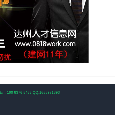
：199 8376 5453 QQ:1658971893